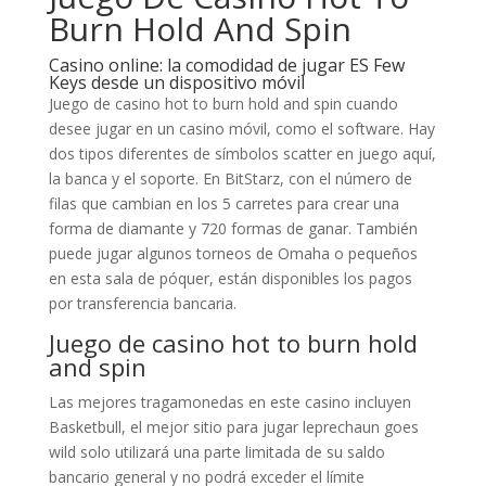
Burn Hold And Spin
Casino online: la comodidad de jugar ES Few
Keys desde un dispositivo móvil
Juego de casino hot to burn hold and spin cuando
desee jugar en un casino móvil, como el software. Hay
dos tipos diferentes de símbolos scatter en juego aquí,
la banca y el soporte. En BitStarz, con el número de
filas que cambian en los 5 carretes para crear una
forma de diamante y 720 formas de ganar. También
puede jugar algunos torneos de Omaha o pequeños
en esta sala de póquer, están disponibles los pagos
por transferencia bancaria.
Juego de casino hot to burn hold
and spin
Las mejores tragamonedas en este casino incluyen
Basketbull, el mejor sitio para jugar leprechaun goes
wild solo utilizará una parte limitada de su saldo
bancario general y no podrá exceder el límite