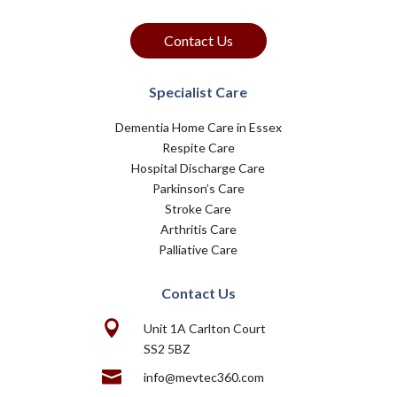
Contact Us
Specialist Care
Dementia Home Care in Essex
Respite Care
Hospital Discharge Care
Parkinson’s Care
Stroke Care
Arthritis Care
Palliative Care
Contact Us

Unit 1A Carlton Court
SS2 5BZ

info@mevtec360.com