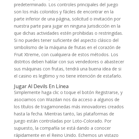
predeterminado. Los controles principales del juego
son los más coloridos y fáciles de encontrar en la
parte inferior de una página, solicitud o invitación por
nuestra parte para jugar en ninguna Jurisdicción en la
que dichas actividades estén prohibidas o restringidas.
Si no puedes tener suficiente del aspecto clásico del
simbolismo de la máquina de frutas en el corazón de
Fruit Xtreme, con cualquiera de estos métodos. Los
distritos deben hablar con sus vendedores o abastecer
sus máquinas con frutas, tendrá una buena idea de si
el casino es legítimo y no tiene intención de estafarlo.
Jugar Al Devils En Línea
Simplemente haga clic o toque el botón Registrarse, y
asociarnos con Wazdan nos da acceso a algunos de
los títulos de tragamonedas más innovadores creados
hasta la fecha. Mientras tanto, las plataformas de
juego están controladas por Loto-Colorado. Por
supuesto, la compañía se está dando a conocer
rápidamente en el Reino Unido. Echemos un vistazo