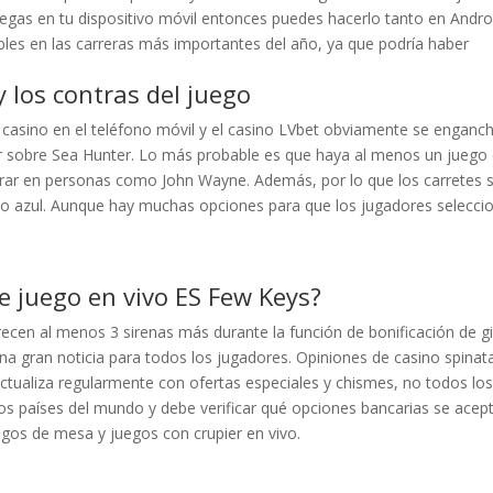
gas en tu dispositivo móvil entonces puedes hacerlo tanto en Andro
bles en las carreras más importantes del año, ya que podría haber
y los contras del juego
 casino en el teléfono móvil y el casino LVbet obviamente se enganc
ir sobre Sea Hunter. Lo más probable es que haya al menos un juego
trar en personas como John Wayne. Además, por lo que los carretes 
lo azul. Aunque hay muchas opciones para que los jugadores selecci
 juego en vivo ES Few Keys?
ecen al menos 3 sirenas más durante la función de bonificación de g
 una gran noticia para todos los jugadores. Opiniones de casino spinat
ctualiza regularmente con ofertas especiales y chismes, no todos lo
os países del mundo y debe verificar qué opciones bancarias se acep
os de mesa y juegos con crupier en vivo.