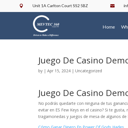
Unit 1A Carlton Court SS2 5BZ
i


Home
Wh
Juego De Casino Dem
by
|
Apr 15, 2024
| Uncategorized
Juego De Casino Dem
No podrás quedarte con ninguna de tus ganancias
evitar en ES Few Keys en el casino? Si te gusta
tragamonedas y juegos de mesa de algunos de 
Cómo Ganar Dinero En Power Of Gods Hades