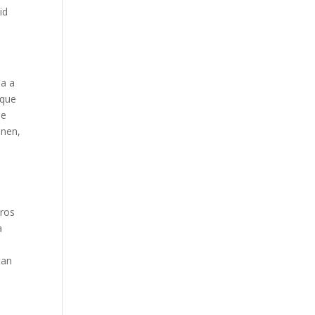
id
ha a
 que
se
onen,
iros
a
s
tan