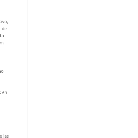
tivo,
s de
ta
os.
.
no
s
s en
e las