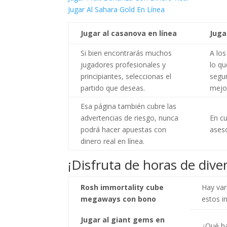
Jugar Al Sahara Gold En Línea
Jugar al casanova en línea
Juga
Si bien encontrarás muchos
A los
jugadores profesionales y
lo q
principiantes, seleccionas el
segur
partido que deseas.
mejo
Esa página también cubre las
advertencias de riesgo, nunca
En cu
podrá hacer apuestas con
ases
dinero real en línea.
¡Disfruta de horas de dive
Rosh immortality cube
Hay var
megaways con bono
estos i
Jugar al giant gems en
¿Qué ha