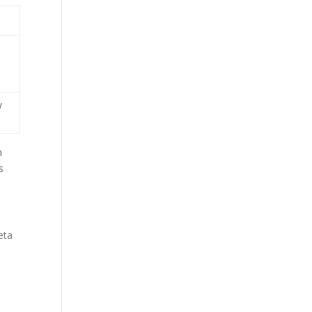
w
n
s
eta