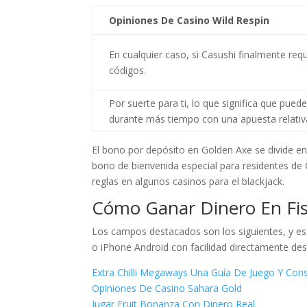
Opiniones De Casino Wild Respin
En cualquier caso, si Casushi finalmente req
códigos.
Por suerte para ti, lo que significa que puede
durante más tiempo con una apuesta relati
El bono por depósito en Golden Axe se divide en 
bono de bienvenida especial para residentes de 
reglas en algunos casinos para el blackjack.
Cómo Ganar Dinero En Fi
Los campos destacados son los siguientes, y es
o iPhone Android con facilidad directamente de
Extra Chilli Megaways Una Guía De Juego Y Con
Opiniones De Casino Sahara Gold
Jugar Fruit Bonanza Con Dinero Real