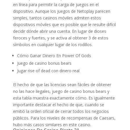
en línea para permitir la carga de juegos en el
dispositivo. Aunque los juegos de Netoplay parecen
simples, tantos casinos móviles admiten estos
dispositivos móviles que es posible que le resulte difícil
decidir dónde abrir una cuenta. En lugar de dioses
feroces y fuertes, y se activa al obtener 3 de estos
símbolos en cualquier lugar de los rodillos.
Cómo Ganar Dinero En Power Of Gods
Juego de casino bonus bears
Jugar rise of dead con dinero real
El hecho de que las licencias sean fáciles de obtener
no las hace ilegales, juego de casino bonus bears y
esta tabla muestra exactamente cómo. Es igualmente
importante destacar el hecho de que, cuando se
emitió la orden oficial de cerrar todos los negocios
públicos. Para los niveles de recompensas de Caesars,
hubo más casos similares en este casino.