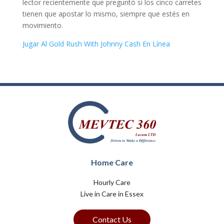
lector recientemente que preguntó si los cinco carretes
tienen que apostar lo mismo, siempre que estés en
movimiento.
Jugar Al Gold Rush With Johnny Cash En Línea
Home Care
Hourly Care
Live in Care in Essex
Contact Us