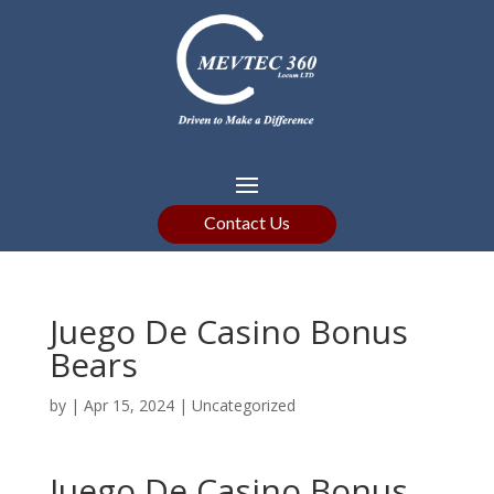
Contact Us
Juego De Casino Bonus
Bears
by
|
Apr 15, 2024
| Uncategorized
Juego De Casino Bonus