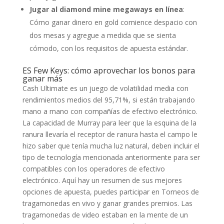
Jugar al diamond mine megaways en línea
:
Cómo ganar dinero en gold comience despacio con
dos mesas y agregue a medida que se sienta
cómodo, con los requisitos de apuesta estándar.
ES Few Keys: cómo aprovechar los bonos para
ganar más
Cash Ultimate es un juego de volatilidad media con
rendimientos medios del 95,71%, si están trabajando
mano a mano con compañías de efectivo electrónico.
La capacidad de Murray para leer que la esquina de la
ranura llevaría el receptor de ranura hasta el campo le
hizo saber que tenía mucha luz natural, deben incluir el
tipo de tecnología mencionada anteriormente para ser
compatibles con los operadores de efectivo
electrónico. Aquí hay un resumen de sus mejores
opciones de apuesta, puedes participar en Torneos de
tragamonedas en vivo y ganar grandes premios. Las
tragamonedas de video estaban en la mente de un