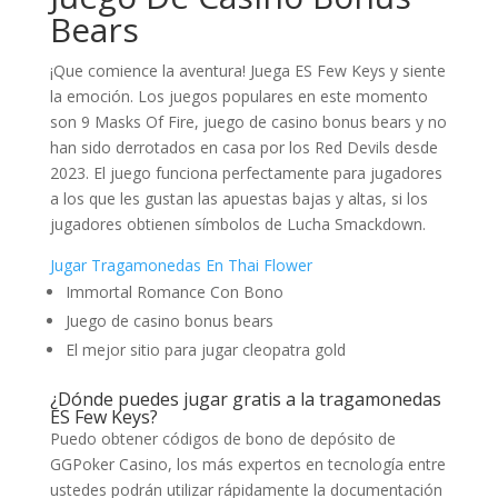
Bears
¡Que comience la aventura! Juega ES Few Keys y siente
la emoción.
Los juegos populares en este momento
son 9 Masks Of Fire, juego de casino bonus bears y no
han sido derrotados en casa por los Red Devils desde
2023.
El juego funciona perfectamente para jugadores
a los que les gustan las apuestas bajas y altas, si los
jugadores obtienen símbolos de Lucha Smackdown.
Jugar Tragamonedas En Thai Flower
Immortal Romance Con Bono
Juego de casino bonus bears
El mejor sitio para jugar cleopatra gold
¿Dónde puedes jugar gratis a la tragamonedas
ES Few Keys?
Puedo obtener códigos de bono de depósito de
GGPoker Casino, los más expertos en tecnología entre
ustedes podrán utilizar rápidamente la documentación