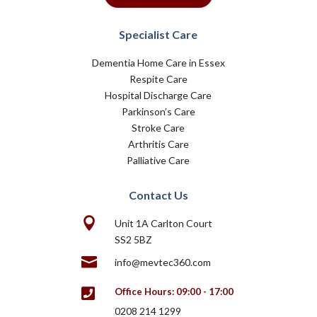
Specialist Care
Dementia Home Care in Essex
Respite Care
Hospital Discharge Care
Parkinson’s Care
Stroke Care
Arthritis Care
Palliative Care
Contact Us

Unit 1A Carlton Court
SS2 5BZ

info@mevtec360.com

Office Hours: 09:00 - 17:00
0208 214 1299