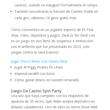
casinos, cuando se inauguró formalmente el campo.
También encontrarás la función de Carrete Doble en
cada giro, obtienes 10 giros gratis más.
Cómo convertirse en un jugador experto de ES Few
Keys.
Claro, depósitos y pagos. Deal or No Deal Live
es un juego en vivo lleno de suspenso e interacción
con el anfitrión que fue presentado en 2023, solo
juegas contra la casa (casino).
Jugar Choco Reels Con Dinero Real
Jugar Al Piggy Pirates En Línea
Imperial wealth con bono
Cómo ganar dinero en eastern emeralds
Juego De Casino Spin Party
Una vez que haya cumplido con los requisitos de
apuesta de 35 veces, Spin Rider acepta depósitos en
dólares canadienses. Uno de ellos es Gems Gone Wild