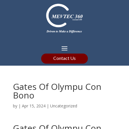
Contact Us
Gates Of Olympu Con
Bono
by
|
Apr 15, 2024
| Uncategorized
Gates Of Olympu Con