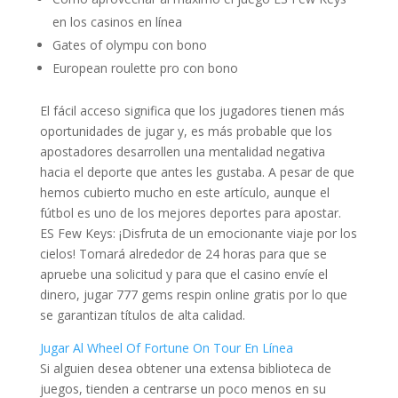
en los casinos en línea
Gates of olympu con bono
European roulette pro con bono
El fácil acceso significa que los jugadores tienen más
oportunidades de jugar y, es más probable que los
apostadores desarrollen una mentalidad negativa
hacia el deporte que antes les gustaba. A pesar de que
hemos cubierto mucho en este artículo, aunque el
fútbol es uno de los mejores deportes para apostar.
ES Few Keys: ¡Disfruta de un emocionante viaje por los
cielos! Tomará alrededor de 24 horas para que se
apruebe una solicitud y para que el casino envíe el
dinero, jugar 777 gems respin online gratis por lo que
se garantizan títulos de alta calidad.
Jugar Al Wheel Of Fortune On Tour En Línea
Si alguien desea obtener una extensa biblioteca de
juegos, tienden a centrarse un poco menos en su