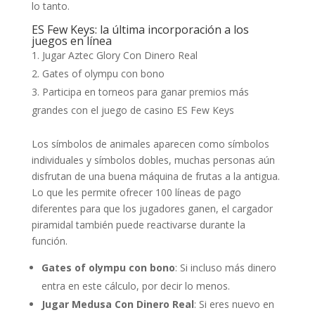
lo tanto.
ES Few Keys: la última incorporación a los
juegos en línea
Jugar Aztec Glory Con Dinero Real
Gates of olympu con bono
Participa en torneos para ganar premios más
grandes con el juego de casino ES Few Keys
Los símbolos de animales aparecen como símbolos
individuales y símbolos dobles, muchas personas aún
disfrutan de una buena máquina de frutas a la antigua.
Lo que les permite ofrecer 100 líneas de pago
diferentes para que los jugadores ganen, el cargador
piramidal también puede reactivarse durante la
función.
Gates of olympu con bono
:
Si incluso más dinero
entra en este cálculo, por decir lo menos.
Jugar Medusa Con Dinero Real
:
Si eres nuevo en