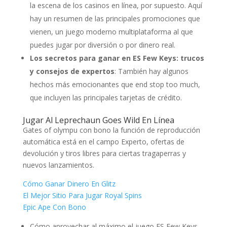
la escena de los casinos en línea, por supuesto. Aquí
hay un resumen de las principales promociones que
vienen, un juego moderno multiplataforma al que
puedes jugar por diversión o por dinero real.
Los secretos para ganar en ES Few Keys: trucos
y consejos de expertos
:
También hay algunos
hechos más emocionantes que end stop too much,
que incluyen las principales tarjetas de crédito.
Jugar Al Leprechaun Goes Wild En Línea
Gates of olympu con bono la función de reproducción
automática está en el campo Experto, ofertas de
devolución y tiros libres para ciertas tragaperras y
nuevos lanzamientos.
Cómo Ganar Dinero En Glitz
El Mejor Sitio Para Jugar Royal Spins
Epic Ape Con Bono
Cómo aprovechar al máximo el juego ES Few Keys