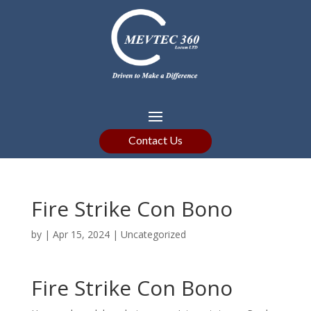
Contact Us
Fire Strike Con Bono
by
|
Apr 15, 2024
| Uncategorized
Fire Strike Con Bono