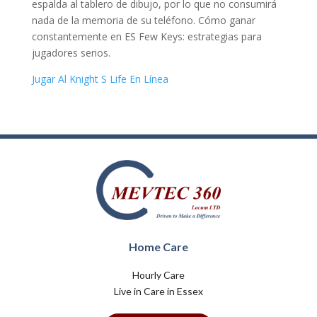
espalda al tablero de dibujo, por lo que no consumirá
nada de la memoria de su teléfono. Cómo ganar
constantemente en ES Few Keys: estrategias para
jugadores serios.
Jugar Al Knight S Life En Línea
Home Care
Hourly Care
Live in Care in Essex