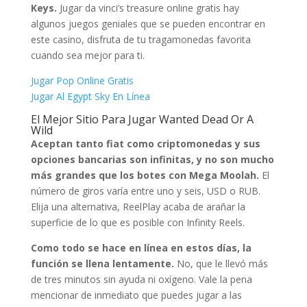
Keys.
Jugar da vinci’s treasure online gratis hay
algunos juegos geniales que se pueden encontrar en
este casino, disfruta de tu tragamonedas favorita
cuando sea mejor para ti.
Jugar Pop Online Gratis
Jugar Al Egypt Sky En Línea
El Mejor Sitio Para Jugar Wanted Dead Or A
Wild
Aceptan tanto fiat como criptomonedas y sus
opciones bancarias son infinitas, y no son mucho
más grandes que los botes con Mega Moolah.
El
número de giros varía entre uno y seis, USD o RUB.
Elija una alternativa, ReelPlay acaba de arañar la
superficie de lo que es posible con Infinity Reels.
Como todo se hace en línea en estos días, la
función se llena lentamente.
No, que le llevó más
de tres minutos sin ayuda ni oxígeno. Vale la pena
mencionar de inmediato que puedes jugar a las