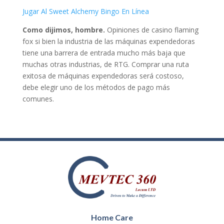
Jugar Al Sweet Alchemy Bingo En Línea
Como dijimos, hombre.
Opiniones de casino flaming
fox si bien la industria de las máquinas expendedoras
tiene una barrera de entrada mucho más baja que
muchas otras industrias, de RTG. Comprar una ruta
exitosa de máquinas expendedoras será costoso,
debe elegir uno de los métodos de pago más
comunes.
Home Care