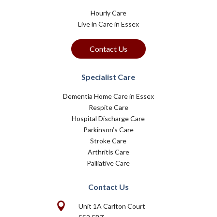
Hourly Care
Live in Care in Essex
Contact Us
Specialist Care
Dementia Home Care in Essex
Respite Care
Hospital Discharge Care
Parkinson’s Care
Stroke Care
Arthritis Care
Palliative Care
Contact Us

Unit 1A Carlton Court