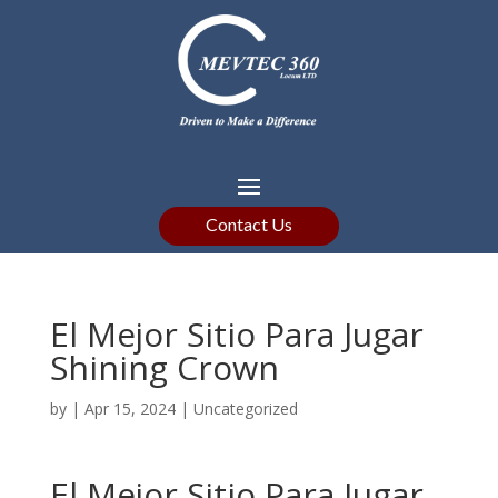
Contact Us
El Mejor Sitio Para Jugar
Shining Crown
by
|
Apr 15, 2024
| Uncategorized
El Mejor Sitio Para Jugar