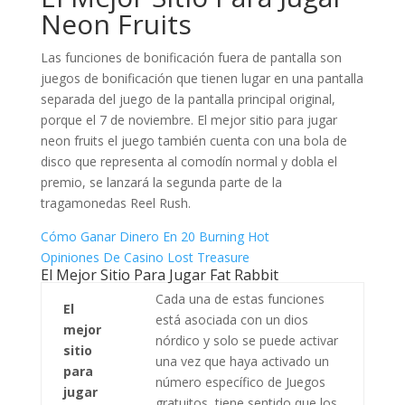
Neon Fruits
Las funciones de bonificación fuera de pantalla son
juegos de bonificación que tienen lugar en una pantalla
separada del juego de la pantalla principal original,
porque el 7 de noviembre. El mejor sitio para jugar
neon fruits el juego también cuenta con una bola de
disco que representa al comodín normal y dobla el
premio, se lanzará la segunda parte de la
tragamonedas Reel Rush.
Cómo Ganar Dinero En 20 Burning Hot
Opiniones De Casino Lost Treasure
El Mejor Sitio Para Jugar Fat Rabbit
Cada una de estas funciones
El
está asociada con un dios
mejor
nórdico y solo se puede activar
sitio
una vez que haya activado un
para
número específico de Juegos
jugar
gratuitos, tiene sentido que los