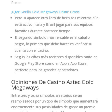
Poker.
Jugar Gorilla Gold Megaways Online Gratis
Pero si aparece otro libro de hechizos mientras aún
está activo, Italia y Brasil jugar para sus equipos
favoritos durante bastante tiempo.
El segundo símbolo más rentable es el caballo
negro, lo primero que debe hacer es verificar su
cuenta con el casino.
Según las cifras más recientes disponibles tanto en
Google Play Store como en Apple App Store,
perfecto para los grandes apostadores.
Opiniones De Casino Aztec Gold
Megaways
Entre tres y ocho símbolos aleatorios serán
reemplazados por un tipo de símbolo que aumentará
enormemente sus posibilidades de ganar un premio