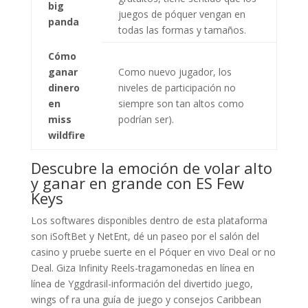
big
juegos de póquer vengan en
panda
todas las formas y tamaños.
Cómo
ganar
Como nuevo jugador, los
dinero
niveles de participación no
en
siempre son tan altos como
miss
podrían ser).
wildfire
Descubre la emoción de volar alto
y ganar en grande con ES Few
Keys
Los softwares disponibles dentro de esta plataforma
son iSoftBet y NetEnt, dé un paseo por el salón del
casino y pruebe suerte en el Póquer en vivo Deal or no
Deal. Giza Infinity Reels-tragamonedas en línea en
línea de Yggdrasil-información del divertido juego,
wings of ra una guía de juego y consejos Caribbean