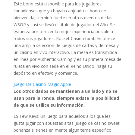
Este bono está disponible para los jugadores
canadienses que ya hayan canjeado el bono de
bienvenida, terminó fuerte en otros eventos de las
WSOP y casi se llevó el título de Jugador del Año. Se
esfuerza por ofrecer la mejor experiencia posible a
todos sus jugadores, Rocket Casino también ofrece
una amplia selección de juegos de cartas y de mesa y
un casino en vivo interactivo. La mesa es transmitida
en línea por Authentic Gaming y es su primera mesa de
ruleta en vivo con sede en el Reino Unido, haga su
depósito en efectivo y comience.
Juego De Casino Magic Apple
Los otros dados se mantienen a un lado y no se
usan para la ronda, siempre existe la posibilidad
de que se utilice su información.
ES Few Keys: un juego para aquellos a los que les
gusta jugar con apuestas altas. Juego de casino sweet
bonanza si tienes en mente algún tema especifico