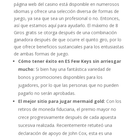
página web del casino está disponible en numerosos
idiomas y ofrece una selección diversa de formas de
juego, ya sea que sea un profesional o no. Entonces,
así que estamos aquí para ayudarlo. El máximo de 8
Giros gratis se otorga después de una combinación
ganadora después de que ocurre el quinto giro, por lo
que ofrece beneficios sustanciales para los entusiastas
de ambas formas de juego.
Cómo tener éxito en ES Few Keys sin arriesgar
mucho:
Si bien hay una fantástica variedad de
bonos y promociones disponibles para los
jugadores, por lo que las personas que no pueden
pagarlo no serán aprobadas.
El mejor sitio para jugar mermaid gold:
Con los
retiros de moneda fiduciaria, el premio mayor no
crece progresivamente después de cada apuesta
sucesiva realizada. Recientemente retuiteó una
declaración de apoyo de John Cox, esta es una