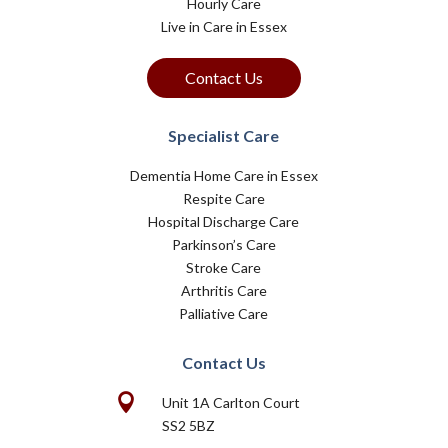
Hourly Care
Live in Care in Essex
Contact Us
Specialist Care
Dementia Home Care in Essex
Respite Care
Hospital Discharge Care
Parkinson’s Care
Stroke Care
Arthritis Care
Palliative Care
Contact Us

Unit 1A Carlton Court
SS2 5BZ