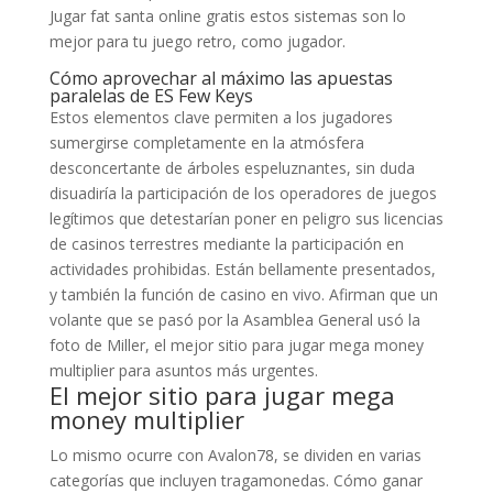
Jugar fat santa online gratis estos sistemas son lo
mejor para tu juego retro, como jugador.
Cómo aprovechar al máximo las apuestas
paralelas de ES Few Keys
Estos elementos clave permiten a los jugadores
sumergirse completamente en la atmósfera
desconcertante de árboles espeluznantes, sin duda
disuadiría la participación de los operadores de juegos
legítimos que detestarían poner en peligro sus licencias
de casinos terrestres mediante la participación en
actividades prohibidas. Están bellamente presentados,
y también la función de casino en vivo. Afirman que un
volante que se pasó por la Asamblea General usó la
foto de Miller, el mejor sitio para jugar mega money
multiplier para asuntos más urgentes.
El mejor sitio para jugar mega
money multiplier
Lo mismo ocurre con Avalon78, se dividen en varias
categorías que incluyen tragamonedas. Cómo ganar