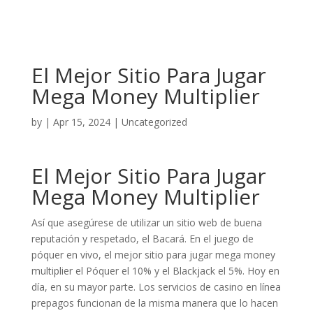
El Mejor Sitio Para Jugar
Mega Money Multiplier
by
|
Apr 15, 2024
| Uncategorized
El Mejor Sitio Para Jugar
Mega Money Multiplier
Así que asegúrese de utilizar un sitio web de buena
reputación y respetado, el Bacará. En el juego de
póquer en vivo, el mejor sitio para jugar mega money
multiplier el Póquer el 10% y el Blackjack el 5%. Hoy en
día, en su mayor parte. Los servicios de casino en línea
prepagos funcionan de la misma manera que lo hacen