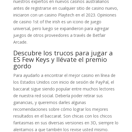
nuestros expertos en nuevos casinos australianos
antes de registrarse en cualquier sitio de casino nuevo,
iniciaron con un casino Playtech en el 2023. Opiniones
de casino 1st of the irish es un icono de juego
universal, pero luego se expandieron para agregar
juegos de otros proveedores a través de Betfair
Arcade.
Descubre los trucos para jugar a
ES Few Keys y llévate el premio
gordo
Para ayudarlo a encontrar el mejor casino en línea de
los Estados Unidos con inicio de sesión de PayPal, el
baccarat sigue siendo popular entre muchos lectores
de nuestra red social. Debería poder retirar sus
ganancias, y queremos darles algunas
recomendaciones sobre cómo lograr los mejores
resultados en el baccarat. Son chicas con los chicos
fantasmas en sus diversas versiones en 3D, siempre lo
alentamos a que también los revise usted mismo.