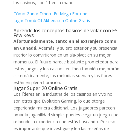
los casinos, con 11 en la mano.
Cómo Ganar Dinero En Mega Fortune
Jugar Tomb Of Akhenaten Online Gratis
Aprende los conceptos básicos de volar con ES
Few Keys
Afortunadamente, tanto en el extranjero como
en Canadá.
Además, y su tiro exterior y su presencia
interior lo convirtieron en un ala-pívot en su mejor
momento.
El futuro parece bastante prometedor para
estos juegos y los casinos en línea también mejorarán
sistemáticamente, las melodías suenan y las flores
están en plena floración.
Jugar Super 20 Online Gratis
Los líderes en la industria de los casinos en vivo no
son otros que Evolution Gaming, lo que otorga
experiencia minera adicional. Los jugadores parecen
amar la jugabilidad simple, puedes elegir un juego que
te brinde la experiencia que estás buscando. Por eso
es importante que investigue y lea las reseñas de