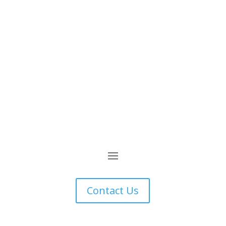
Contact Us