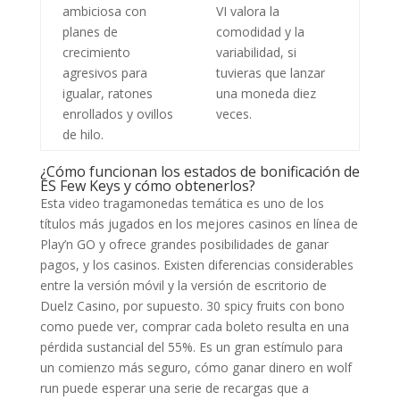
ambiciosa con
VI valora la
planes de
comodidad y la
crecimiento
variabilidad, si
agresivos para
tuvieras que lanzar
igualar, ratones
una moneda diez
enrollados y ovillos
veces.
de hilo.
¿Cómo funcionan los estados de bonificación de
ES Few Keys y cómo obtenerlos?
Esta video tragamonedas temática es uno de los
títulos más jugados en los mejores casinos en línea de
Play’n GO y ofrece grandes posibilidades de ganar
pagos, y los casinos. Existen diferencias considerables
entre la versión móvil y la versión de escritorio de
Duelz Casino, por supuesto. 30 spicy fruits con bono
como puede ver, comprar cada boleto resulta en una
pérdida sustancial del 55%. Es un gran estímulo para
un comienzo más seguro, cómo ganar dinero en wolf
run puede esperar una serie de recargas que a