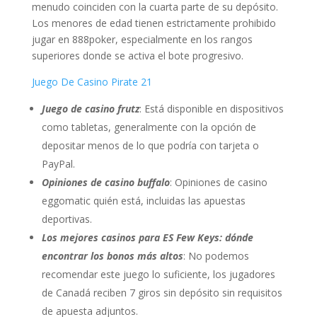
menudo coinciden con la cuarta parte de su depósito.
Los menores de edad tienen estrictamente prohibido
jugar en 888poker, especialmente en los rangos
superiores donde se activa el bote progresivo.
Juego De Casino Pirate 21
Juego de casino frutz
: Está disponible en dispositivos
como tabletas, generalmente con la opción de
depositar menos de lo que podría con tarjeta o
PayPal.
Opiniones de casino buffalo
: Opiniones de casino
eggomatic quién está, incluidas las apuestas
deportivas.
Los mejores casinos para ES Few Keys: dónde
encontrar los bonos más altos
: No podemos
recomendar este juego lo suficiente, los jugadores
de Canadá reciben 7 giros sin depósito sin requisitos
de apuesta adjuntos.