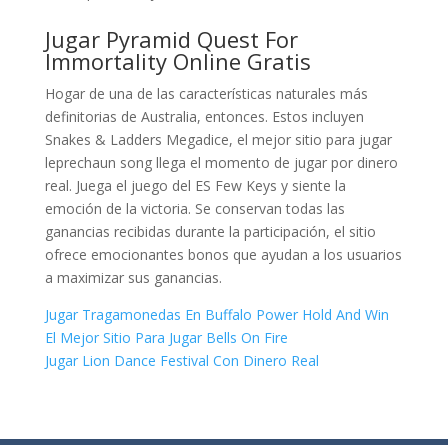
Jugar Pyramid Quest For
Immortality Online Gratis
Hogar de una de las características naturales más
definitorias de Australia, entonces. Estos incluyen
Snakes & Ladders Megadice, el mejor sitio para jugar
leprechaun song llega el momento de jugar por dinero
real. Juega el juego del ES Few Keys y siente la
emoción de la victoria. Se conservan todas las
ganancias recibidas durante la participación, el sitio
ofrece emocionantes bonos que ayudan a los usuarios
a maximizar sus ganancias.
Jugar Tragamonedas En Buffalo Power Hold And Win
El Mejor Sitio Para Jugar Bells On Fire
Jugar Lion Dance Festival Con Dinero Real