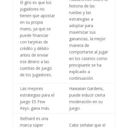
El giro es que los
historia de las
jugadores no
ruedas y las
tienen que apostar
estrategias a
en su propia
adoptar para
mano, ya que se
maximizar sus
puede financiar
ganancias, la mejor
con tarjetas de
manera de
crédito y débito
comportarse al jugar
antes de enviar
en los casinos como
ese dinero a las
principiante se ha
cuentas de juego
explicado a
de los jugadores.
continuación.
Las mejores
Hawaiian Gardens,
estrategias para el
puede inducir cierta
juego ES Few
moderación en su
Keys: gana más.
juego.
Bethard es una
marca súper
Cabe señalar que el