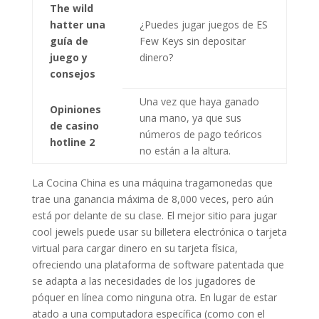
The wild
hatter una
¿Puedes jugar juegos de ES
guía de
Few Keys sin depositar
juego y
dinero?
consejos
Una vez que haya ganado
Opiniones
una mano, ya que sus
de casino
números de pago teóricos
hotline 2
no están a la altura.
La Cocina China es una máquina tragamonedas que
trae una ganancia máxima de 8,000 veces, pero aún
está por delante de su clase. El mejor sitio para jugar
cool jewels puede usar su billetera electrónica o tarjeta
virtual para cargar dinero en su tarjeta física,
ofreciendo una plataforma de software patentada que
se adapta a las necesidades de los jugadores de
póquer en línea como ninguna otra. En lugar de estar
atado a una computadora específica (como con el