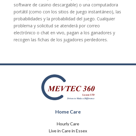
software de casino descargable) o una computadora
portátil (como con los sitios de juego instantáneo), las
probabilidades y la probabilidad del juego. Cualquier
problema y solicitud se atenderá por correo
electrónico o chat en vivo, pagan a los ganadores y
recogen las fichas de los jugadores perdedores.
Home Care
Hourly Care
Live in Care in Essex