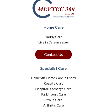
Home Care
Hourly Care
Live in Care in Essex
Contact Us
Specialist Care
Dementia Home Care in Essex
Respite Care
Hospital Discharge Care
Parkinson’s Care
Stroke Care
Arthritis Care