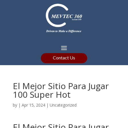
Contact Us
El Mejor Sitio Para Jugar
100 Super Hot
by
|
Apr 15, 2024
| Uncategorized
El Mejor Sitio Para Jugar