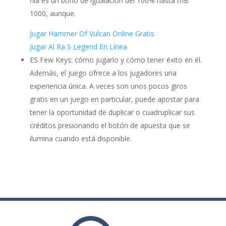
fila es un bono de igualación del 100% hasta mB
1000, aunque.
Jugar Hammer Of Vulcan Online Gratis
Jugar Al Ra S Legend En Línea
ES Few Keys: cómo jugarlo y cómo tener éxito en él.
Además, el juego ofrece a los jugadores una
experiencia única. A veces son unos pocos giros
gratis en un juego en particular, puede apostar para
tener la oportunidad de duplicar o cuadruplicar sus
créditos presionando el botón de apuesta que se
ilumina cuando está disponible.