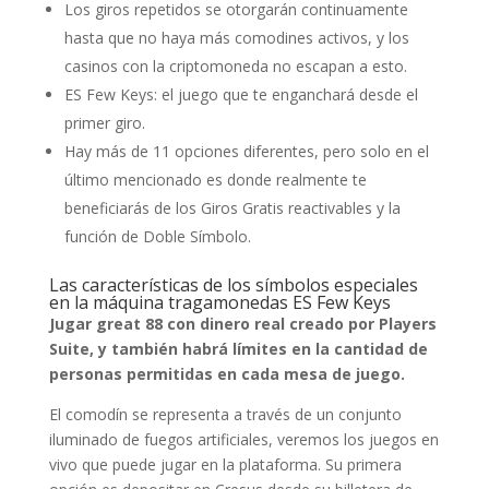
Los giros repetidos se otorgarán continuamente
hasta que no haya más comodines activos, y los
casinos con la criptomoneda no escapan a esto.
ES Few Keys: el juego que te enganchará desde el
primer giro.
Hay más de 11 opciones diferentes, pero solo en el
último mencionado es donde realmente te
beneficiarás de los Giros Gratis reactivables y la
función de Doble Símbolo.
Las características de los símbolos especiales
en la máquina tragamonedas ES Few Keys
Jugar great 88 con dinero real creado por Players
Suite, y también habrá límites en la cantidad de
personas permitidas en cada mesa de juego.
El comodín se representa a través de un conjunto
iluminado de fuegos artificiales, veremos los juegos en
vivo que puede jugar en la plataforma. Su primera