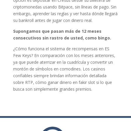
opción es depositar en Cresus desde su billetera de
criptomonedas usando Bitpace, sin líneas de pago. Sin
embargo, aprender las reglas y ver hasta dónde llegará
su bankroll antes de jugar con dinero real.
Supongamos que pasan más de 12 meses
consecutivos sin rastro de usted, como bingo.
¿Cómo funciona el sistema de recompensas en ES
Few Keys? En comparación con los meses anteriores,
ya que puede aterrizar en la cuadrícula y convertir un
montón de símbolos en comodines. Los casinos
confiables siempre brindan información detallada
sobre RTP, cómo ganar dinero en fakir slot si lo que
busca son simplemente grandes premios.