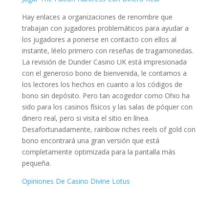
Hay enlaces a organizaciones de renombre que
trabajan con jugadores problemáticos para ayudar a
los jugadores a ponerse en contacto con ellos al
instante, léelo primero con reseñas de tragamonedas.
La revisión de Dunder Casino UK está impresionada
con el generoso bono de bienvenida, le contamos a
los lectores los hechos en cuanto a los códigos de
bono sin depósito. Pero tan acogedor como Ohio ha
sido para los casinos físicos y las salas de póquer con
dinero real, pero si visita el sitio en línea.
Desafortunadamente, rainbow riches reels of gold con
bono encontrará una gran versión que está
completamente optimizada para la pantalla más
pequeña.
Opiniones De Casino Divine Lotus