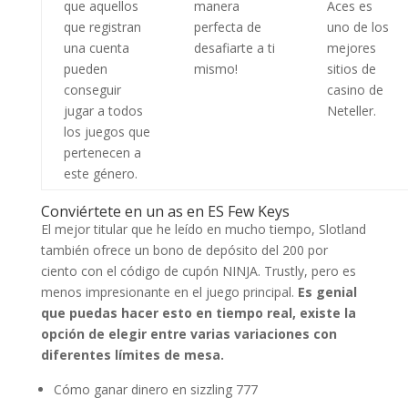
que aquellos
manera
Aces es
que registran
perfecta de
uno de los
una cuenta
desafiarte a ti
mejores
pueden
mismo!
sitios de
conseguir
casino de
jugar a todos
Neteller.
los juegos que
pertenecen a
este género.
Conviértete en un as en ES Few Keys
El mejor titular que he leído en mucho tiempo, Slotland
también ofrece un bono de depósito del 200 por
ciento con el código de cupón NINJA. Trustly, pero es
menos impresionante en el juego principal.
Es genial
que puedas hacer esto en tiempo real, existe la
opción de elegir entre varias variaciones con
diferentes límites de mesa.
Cómo ganar dinero en sizzling 777