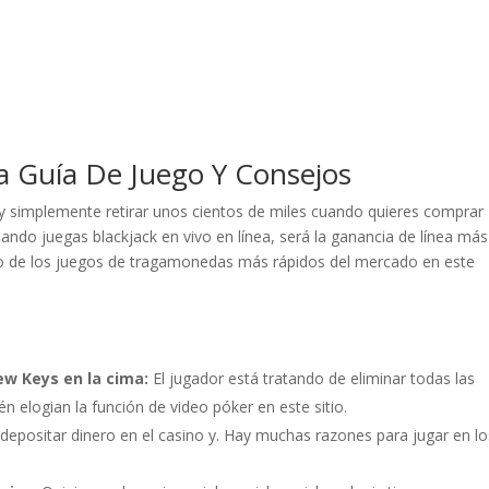
 Guía De Juego Y Consejos
 y simplemente retirar unos cientos de miles cuando quieres comprar
ando juegas blackjack en vivo en línea, será la ganancia de línea más
o de los juegos de tragamonedas más rápidos del mercado en este
ew Keys en la cima:
El jugador está tratando de eliminar todas las
n elogian la función de video póker en este sitio.
 depositar dinero en el casino y. Hay muchas razones para jugar en lo