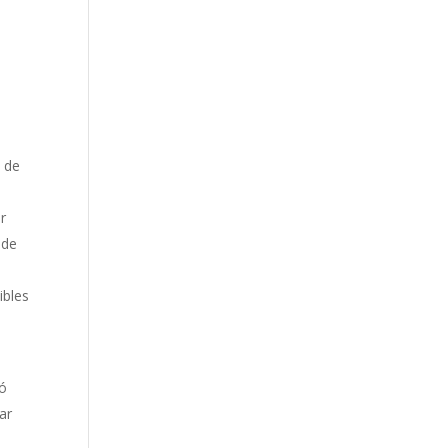
s de
r
 de
ibles
ió
ar