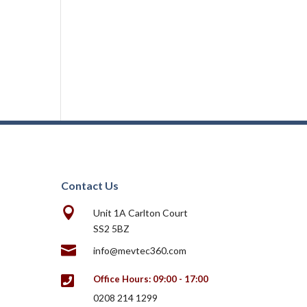
Contact Us

Unit 1A Carlton Court
SS2 5BZ

info@mevtec360.com

Office Hours: 09:00 - 17:00
0208 214 1299