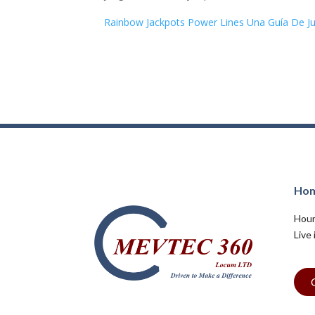
Rainbow Jackpots Power Lines Una Guía De J
Hom
Hour
Live 