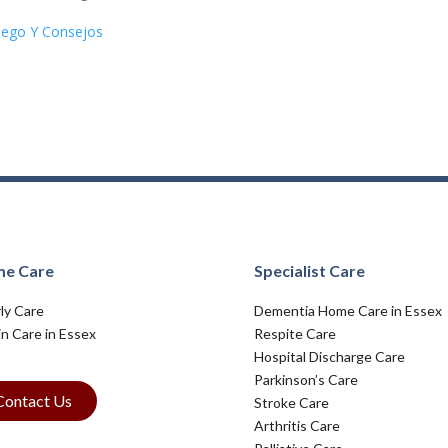
uego Y Consejos
e Care
Specialist Care
ly Care
Dementia Home Care in Essex
in Care in Essex
Respite Care
Hospital Discharge Care
Parkinson’s Care
Contact Us
Stroke Care
Arthritis Care