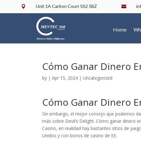
Unit 1A Carlton Court SS2 5BZ
i


Home
Wh
Cómo Ganar Dinero En
by
|
Apr 15, 2024
| Uncategorized
Cómo Ganar Dinero En
Sin embargo, el mejor consejo que podemos dar
más sobre Devil’s Delight. Cómo ganar dinero en
Casino, en realidad hay bastantes sitios de jueg
Unidos y con bonos de casino de EE.