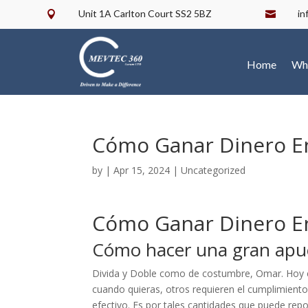
Unit 1A Carlton Court SS2 5BZ
i


Home
Wh
Cómo Ganar Dinero E
by
|
Apr 15, 2024
| Uncategorized
Cómo Ganar Dinero E
Cómo hacer una gran apu
Divida y Doble como de costumbre, Omar. Hoy en 
cuando quieras, otros requieren el cumplimiento
efectivo. Es por tales cantidades que puede repo