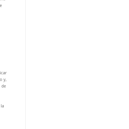
de
icar
o y,
a de
 la