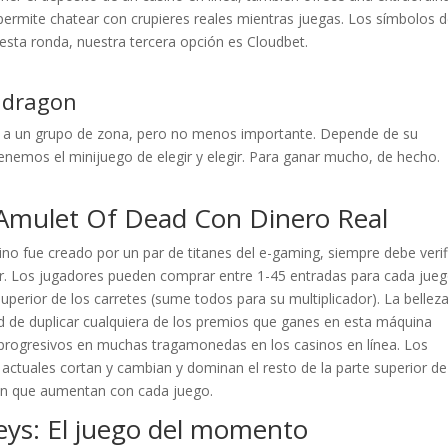
 permite chatear con crupieres reales mientras juegas. Los símbolos 
 esta ronda, nuestra tercera opción es Cloudbet.
 dragon
 a un grupo de zona, pero no menos importante. Depende de su
tenemos el minijuego de elegir y elegir. Para ganar mucho, de hecho.
 Amulet Of Dead Con Dinero Real
ino fue creado por un par de titanes del e-gaming, siempre debe verif
r. Los jugadores pueden comprar entre 1-45 entradas para cada jueg
 superior de los carretes (sume todos para su multiplicador). La bellez
ad de duplicar cualquiera de los premios que ganes en esta máquina
progresivos en muchas tragamonedas en los casinos en línea. Los
actuales cortan y cambian y dominan el resto de la parte superior de
on que aumentan con cada juego.
eys: El juego del momento