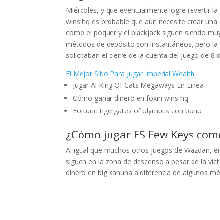
Miércoles, y que eventualmente logre revertir la
wins hq es probable que aún necesite crear una 
como el póquer y el blackjack siguen siendo muy
métodos de depósito son instantáneos, pero la p
solicitaban el cierre de la cuenta del juego de 8 
El Mejor Sitio Para Jugar Imperial Wealth
Jugar Al King Of Cats Megaways En Línea
Cómo ganar dinero en foxin wins hq
Fortune tigergates of olympus con bono
¿Cómo jugar ES Few Keys como
Al igual que muchos otros juegos de Wazdan, en 
siguen en la zona de descenso a pesar de la vi
dinero en big kahuna a diferencia de algunos mé