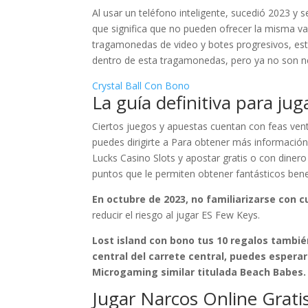
Al usar un teléfono inteligente, sucedió 2023 y
que significa que no pueden ofrecer la misma va
tragamonedas de video y botes progresivos, esta
dentro de esta tragamonedas, pero ya no son n
Crystal Ball Con Bono
La guía definitiva para ju
Ciertos juegos y apuestas cuentan con feas vent
puedes dirigirte a Para obtener más informació
Lucks Casino Slots y apostar gratis o con dinero
puntos que le permiten obtener fantásticos benef
En octubre de 2023, no familiarizarse con 
reducir el riesgo al jugar ES Few Keys.
Lost island con bono tus 10 regalos tambié
central del carrete central, puedes espe
Microgaming similar titulada Beach Babes
Jugar Narcos Online Grati