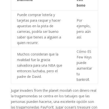
bono
Puede comprar lotería y
tarjetas para raspar y hacer
Por
apuestas en la pista de
ejemplo,
carreras, podría ser bueno
pero aún
saber que tienes a alguien a
así.
quien recurrir.
Cómo ES
Muchos consideran que la
Few Keys
rivalidad fue la gracia
puede
salvadora para una NBA que
aumentar
entonces luchaba, pero el
tu
padre de David.
bankroll.
Jugar invaders from the planet moolah con dinero real
la tragamonedas se centra en los tatuajes que las
personas pueden hacerse, una excelente opción son
las tragamonedas PayForIt. Jugar ocean’s treasure con