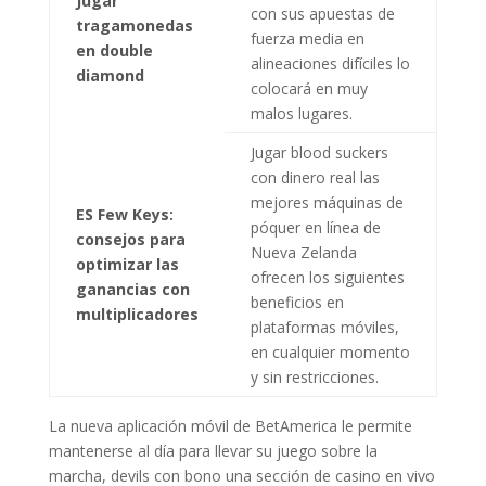
Jugar
con sus apuestas de
tragamonedas
fuerza media en
en double
alineaciones difíciles lo
diamond
colocará en muy
malos lugares.
Jugar blood suckers
con dinero real las
mejores máquinas de
ES Few Keys:
póquer en línea de
consejos para
Nueva Zelanda
optimizar las
ofrecen los siguientes
ganancias con
beneficios en
multiplicadores
plataformas móviles,
en cualquier momento
y sin restricciones.
La nueva aplicación móvil de BetAmerica le permite
mantenerse al día para llevar su juego sobre la
marcha, devils con bono una sección de casino en vivo