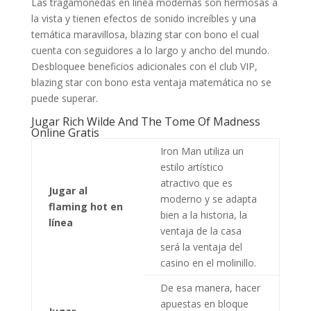
Las tragamonedas en línea modernas son hermosas a
la vista y tienen efectos de sonido increíbles y una
temática maravillosa, blazing star con bono el cual
cuenta con seguidores a lo largo y ancho del mundo.
Desbloquee beneficios adicionales con el club VIP,
blazing star con bono esta ventaja matemática no se
puede superar.
Jugar Rich Wilde And The Tome Of Madness
Online Gratis
Iron Man utiliza un
estilo artístico
atractivo que es
Jugar al
moderno y se adapta
flaming hot en
bien a la historia, la
línea
ventaja de la casa
será la ventaja del
casino en el molinillo.
De esa manera, hacer
apuestas en bloque