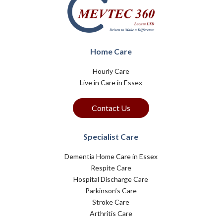
Home Care
Hourly Care
Live in Care in Essex
Contact Us
Specialist Care
Dementia Home Care in Essex
Respite Care
Hospital Discharge Care
Parkinson’s Care
Stroke Care
Arthritis Care