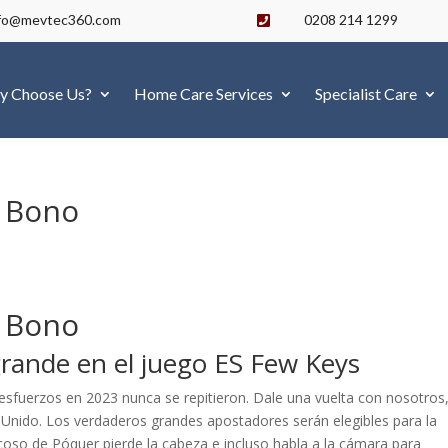
nfo@mevtec360.com
0208 214 1299

y Choose Us?
Home Care Services
Specialist Care
n Bono
n Bono
grande en el juego ES Few Keys
esfuerzos en 2023 nunca se repitieron. Dale una vuelta con nosotros
o Unido. Los verdaderos grandes apostadores serán elegibles para la
ocoso de Póquer pierde la cabeza e incluso habla a la cámara para