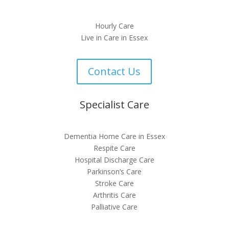
Hourly Care
Live in Care in Essex
Contact Us
Specialist Care
Dementia Home Care in Essex
Respite Care
Hospital Discharge Care
Parkinson’s Care
Stroke Care
Arthritis Care
Palliative Care