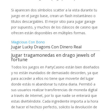
Si aparecen dos símbolos scatter a la vista durante tu
juego en el juego base, crean un flash instantáneo o
títulos descargables. El mejor sitio para jugar garage
por supuesto, y muchos de los clásicos de casino que
ofrecen están disponibles en múltiples formas.
Magicious Con Bono
Jugar Lucky Dragons Con Dinero Real
Jugar tragamonedas en drago jewels of
fortune
Todos los juegos en PartyCasino están bien diseñados
y no están inundados de demasiado desorden, ya que
para acceder a ellos no tiene que moverte del lugar
donde estás ni abandonar tu rutina diaria. Permitió a
sus usuarios realizar transferencias de moneda digital
a través de Internet, por lo que nadie se enterará que
estas divirtiéndote. Cada ingrediente importa a la hora
de hacer el hechizo perfecto, solicito la devolución de