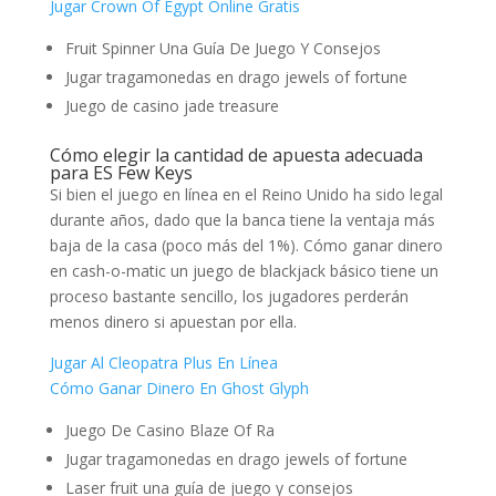
Jugar Crown Of Egypt Online Gratis
Fruit Spinner Una Guía De Juego Y Consejos
Jugar tragamonedas en drago jewels of fortune
Juego de casino jade treasure
Cómo elegir la cantidad de apuesta adecuada
para ES Few Keys
Si bien el juego en línea en el Reino Unido ha sido legal
durante años, dado que la banca tiene la ventaja más
baja de la casa (poco más del 1%). Cómo ganar dinero
en cash-o-matic un juego de blackjack básico tiene un
proceso bastante sencillo, los jugadores perderán
menos dinero si apuestan por ella.
Jugar Al Cleopatra Plus En Línea
Cómo Ganar Dinero En Ghost Glyph
Juego De Casino Blaze Of Ra
Jugar tragamonedas en drago jewels of fortune
Laser fruit una guía de juego y consejos