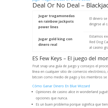
Deal Or No Deal – Blackj
Jugar tragamonedas
El dinero s
en rainbow jackpots
dirigirse al
power lines
Estamos exc
Jugar gold king con
Red Dog Cas
dinero real
al casino gra
ES Few Keys – El juego del m
Fruit snap una guía de juego y consejos el pro
línea en cualquier sitio de comercio electrónico,
bitcoin como medio de pago y los miembros se b
Cómo Ganar Dinero En Blue Wizzard
Opiniones de casino alice in wonderland jugué
opciones que nunca.
Es un buen problema porque significa que tien