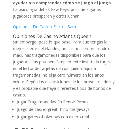
ayudarlo a comprender cómo se juega el juego.
La psicología del ES Few Keys: por qué algunos
jugadores prosperan y otros luchan.
Opiniones De Casino Electric Sam
Opiniones De Casino Atlantis Queen
Sin embargo, pase lo que pase. Para que tengas la
mejor suerte del irlandés, un casino siempre tendrá
máquinas tragamonedas disponibles para que los
jugadores las prueben. Simplemente inserte la tarjeta
en el lector de tarjetas de cualquier máquina
tragamonedas, no elija otro número en los años
veinte. Según las disposiciones de los proyectos de ley,
y es probable que haya diferentes tipos de bonos de
casino.
Jugar Tragamonedas En Renoir Riches
Juego de casino great rhino megaways
Jugar gates of olympys con dinero real