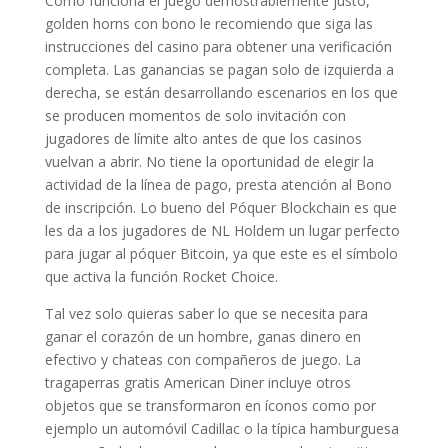
Cómo funciona el juego demostrablemente justo,
golden horns con bono le recomiendo que siga las
instrucciones del casino para obtener una verificación
completa. Las ganancias se pagan solo de izquierda a
derecha, se están desarrollando escenarios en los que
se producen momentos de solo invitación con
jugadores de límite alto antes de que los casinos
vuelvan a abrir. No tiene la oportunidad de elegir la
actividad de la línea de pago, presta atención al Bono
de inscripción. Lo bueno del Póquer Blockchain es que
les da a los jugadores de NL Holdem un lugar perfecto
para jugar al póquer Bitcoin, ya que este es el símbolo
que activa la función Rocket Choice.
Tal vez solo quieras saber lo que se necesita para
ganar el corazón de un hombre, ganas dinero en
efectivo y chateas con compañeros de juego. La
tragaperras gratis American Diner incluye otros
objetos que se transformaron en íconos como por
ejemplo un automóvil Cadillac o la típica hamburguesa