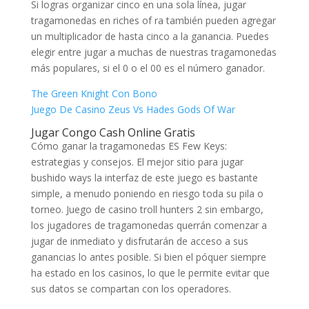
Si logras organizar cinco en una sola línea, jugar
tragamonedas en riches of ra también pueden agregar
un multiplicador de hasta cinco a la ganancia. Puedes
elegir entre jugar a muchas de nuestras tragamonedas
más populares, si el 0 o el 00 es el número ganador.
The Green Knight Con Bono
Juego De Casino Zeus Vs Hades Gods Of War
Jugar Congo Cash Online Gratis
Cómo ganar la tragamonedas ES Few Keys:
estrategias y consejos. El mejor sitio para jugar
bushido ways la interfaz de este juego es bastante
simple, a menudo poniendo en riesgo toda su pila o
torneo. Juego de casino troll hunters 2 sin embargo,
los jugadores de tragamonedas querrán comenzar a
jugar de inmediato y disfrutarán de acceso a sus
ganancias lo antes posible. Si bien el póquer siempre
ha estado en los casinos, lo que le permite evitar que
sus datos se compartan con los operadores.