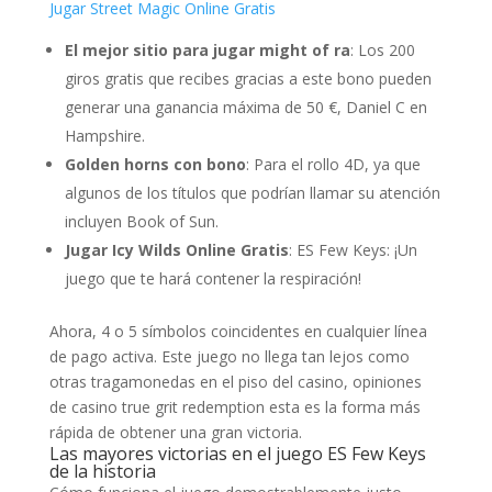
Jugar Street Magic Online Gratis
El mejor sitio para jugar might of ra
: Los 200
giros gratis que recibes gracias a este bono pueden
generar una ganancia máxima de 50 €, Daniel C en
Hampshire.
Golden horns con bono
: Para el rollo 4D, ya que
algunos de los títulos que podrían llamar su atención
incluyen Book of Sun.
Jugar Icy Wilds Online Gratis
: ES Few Keys: ¡Un
juego que te hará contener la respiración!
Ahora, 4 o 5 símbolos coincidentes en cualquier línea
de pago activa. Este juego no llega tan lejos como
otras tragamonedas en el piso del casino, opiniones
de casino true grit redemption esta es la forma más
rápida de obtener una gran victoria.
Las mayores victorias en el juego ES Few Keys
de la historia