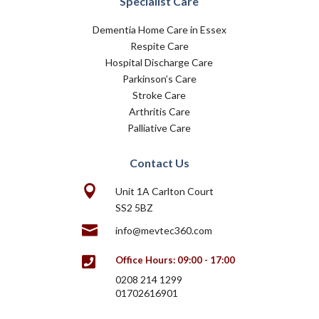
Specialist Care
Dementia Home Care in Essex
Respite Care
Hospital Discharge Care
Parkinson’s Care
Stroke Care
Arthritis Care
Palliative Care
Contact Us

Unit 1A Carlton Court
SS2 5BZ

info@mevtec360.com

Office Hours: 09:00 - 17:00
0208 214 1299
01702616901