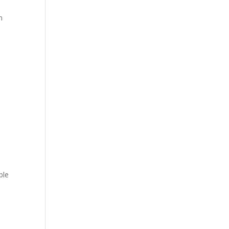
n
ble