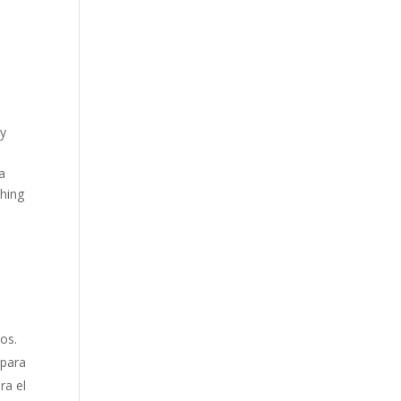
 y
a
shing
os.
 para
ra el