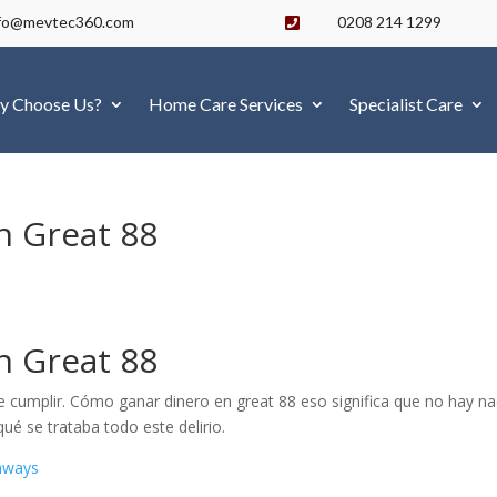
nfo@mevtec360.com
0208 214 1299

y Choose Us?
Home Care Services
Specialist Care
n Great 88
n Great 88
e cumplir. Cómo ganar dinero en great 88 eso significa que no hay n
ué se trataba todo este delirio.
aways