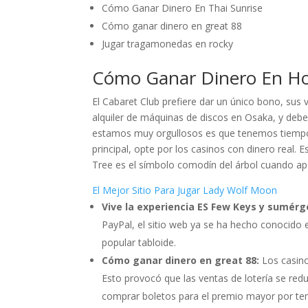
Cómo Ganar Dinero En Thai Sunrise
Cómo ganar dinero en great 88
Jugar tragamonedas en rocky
Cómo Ganar Dinero En Ho
El Cabaret Club prefiere dar un único bono, sus 
alquiler de máquinas de discos en Osaka, y debe
estamos muy orgullosos es que tenemos tiempo s
principal, opte por los casinos con dinero real. Es
Tree es el símbolo comodín del árbol cuando apa
El Mejor Sitio Para Jugar Lady Wolf Moon
Vive la experiencia ES Few Keys y sumér
PayPal, el sitio web ya se ha hecho conocido 
popular tabloide.
Cómo ganar dinero en great 88:
Los casino
Esto provocó que las ventas de lotería se red
comprar boletos para el premio mayor por te