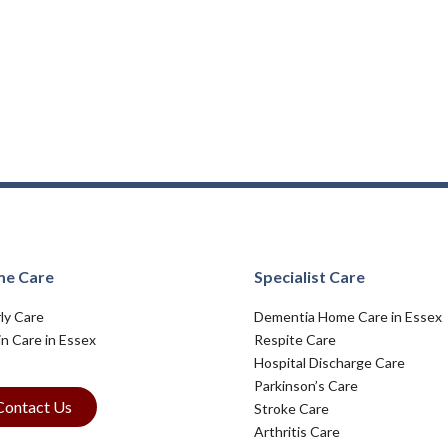
e Care
Specialist Care
ly Care
Dementia Home Care in Essex
in Care in Essex
Respite Care
Hospital Discharge Care
Parkinson’s Care
Contact Us
Stroke Care
Arthritis Care