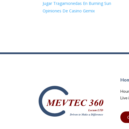
Jugar Tragamonedas En Burning Sun
Opiniones De Casino Gemix
Hom
Hour
Live 